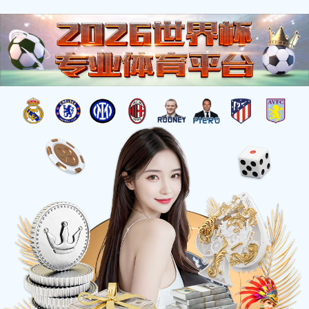
立即注册
开云下载
带您畅享全球体育盛
事
专业平台，数据精准，
高清直播
覆盖热门体育项
目。
聚焦足球、篮球、电竞等赛事，
每日内容实时更
新
。
极速访问
下载APP