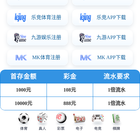
场均35.6分却无缘最佳阵容，
张镇麟的爆发为何仍不被认
可？
2026-06-09 16:01
40 次阅读
首页
/
体育焦点
在刚刚结束的CBA常规赛关键阶段，辽宁男篮前锋张
镇麟交出了一份令人瞠目的成绩单——连续五场比赛
场均轰下35.6分，其中不乏单场40+的爆发表现。然
而，就在外界普遍认为这位锋线新星将毫无悬念入选
最佳阵容时，官方公布的名单中却不见其名。这一结
果迅速在球迷圈引发热议：场均35.6分却无缘最佳阵
容，张镇麟的爆发为何仍不被认可？