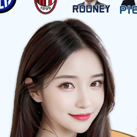
开云下载 是面向全球体育爱好
事直播与移动体验于一体的专业
定性与高可用性著称，持续为用
平台安全稳定
架构采用多节点部署
据完整性，支持多设
全球化运营体系
支持多语言界面及本
贴近用户需求的本地