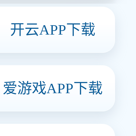
数据中心
整合历史战绩、球员状态与赛事趋势，开云下载
为专业用户提供多维度分析支持。