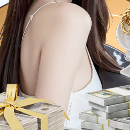
7x24小时服务
专业客服团队全年在
使用无后顾之忧。
多维安全防御模型
层面构建立体式防御体系，涵盖数据传输、账户操作与隐私保护
安全、稳定的使用体验。
数据加密层