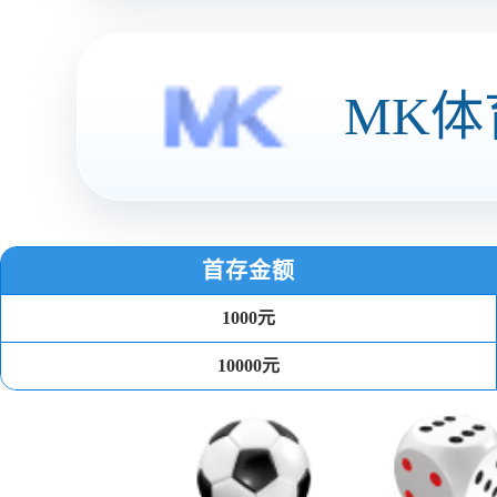
发布于 2025年10月
多设备同步机制上线，账号数据无缝切换。
推荐逻辑升级，提升用户内容匹配准确度。
新增教学专区，图文视频助力新手快速上手。
v6.0.0
发布于 2025年3月
首页结构重构，焦点赛事板块重新设计。
新增提醒功能，支持微信及站内通知。
性能提升，加载更迅速流畅。