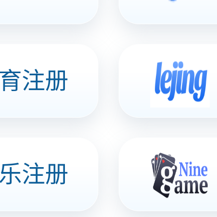
在细节上做得蛮讲究。
觉这不是个粗糙的平台。
阿婷 · 北京
Mei · 上海
日常活跃用户
首次用户
版本更新概览 · 每个版本独立展
云下载 每次更新都基于用户反馈持续优化，确保使用体验不断升
v6.2.0