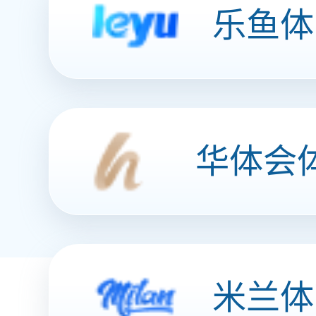
电竞频道
热门电竞赛事全覆盖，支持边看边聊功能，打造
专属电竞内容互动专区。
“完全出乎意料的好”
“设
朋友推荐的，一开始没在意，结果发
界面
现开云下载比想象中更流畅，数据更
本。