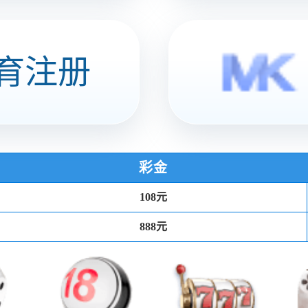
发布于 2025年8月
新增热门内容展示模块，快速了解当前主流赛
事。
账户系统新增等级显示，成长轨迹清晰。
夜间模式调色优化，更适配开云下载用户浏览习
惯。
v5.9.4
发布于 2024年12月
详情页结构优化，支持更多内容层级展示。
新增客服与问题反馈中心入口。
增强后台行为日志追踪，便于问题排查。