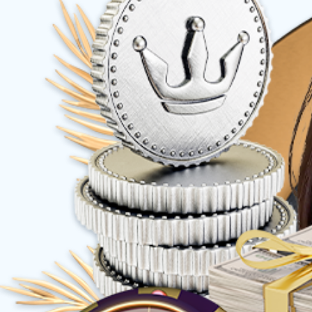
开云下载从多个
身份认证层