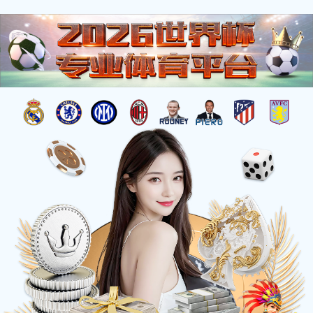
立即注册
开云下载
带您畅享全球体育盛
事
专业平台，数据精准，
高清直播
覆盖热门体育项
目。
聚焦足球、篮球、电竞等赛事，
每日内容实时更
新
。
极速访问
下载APP